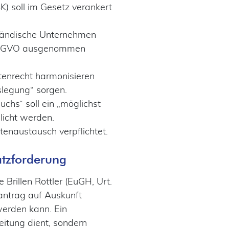
) soll im Gesetz verankert
lständische Unternehmen
 DSGVO ausgenommen
tenrecht harmonisieren
slegung“ sorgen.
hs“ soll ein „möglichst
licht werden.
enaustausch verpflichtet.
atzforderung
rillen Rottler (EuGH, Urt.
tantrag auf Auskunft
werden kann. Ein
eitung dient, sondern