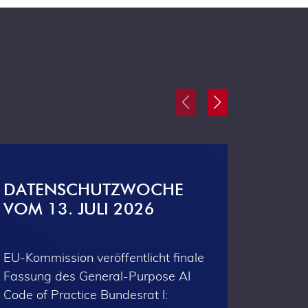
DATENSCHUTZWOCHE
DAT
VOM 13. JULI 2026
VOM 
EU-Kommission veröffentlicht finale
Prof. D
Fassung des General-Purpose AI
BfDI ge
Code of Practice Bundesrat I:
Meldefo