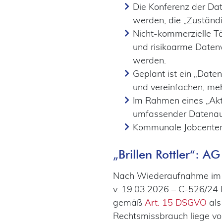
Die Konferenz der Da
werden, die „Zuständ
Nicht-kommerzielle Tä
und risikoarme Date
werden.
Geplant ist ein „Date
und vereinfachen, meh
Im Rahmen eines „Akt
umfassender Datenau
Kommunale Jobcenter 
„Brillen Rottler“: 
Nach Wiederaufnahme im An
v. 19.03.2026 – C-526/24 B
gemäß
Art. 15 DSGVO
als
Rechtsmissbrauch liege vor