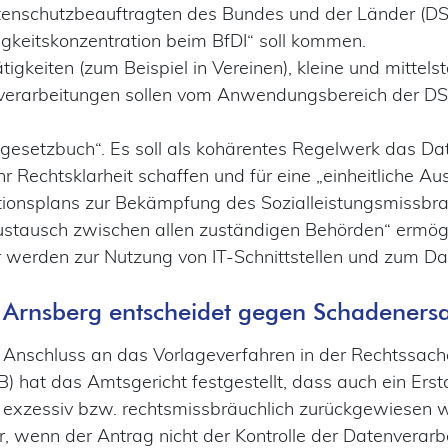
tenschutzbeauftragten des Bundes und der Länder (DSK
igkeitskonzentration beim BfDI“ soll kommen.
tigkeiten (zum Beispiel in Vereinen), kleine und mitte
nverarbeitungen sollen vom Anwendungsbereich der
ngesetzbuch“. Es soll als kohärentes Regelwerk das Da
r Rechtsklarheit schaffen und für eine „einheitliche Au
ionsplans zur Bekämpfung des Sozialleistungsmissbrauc
stausch zwischen allen zuständigen Behörden“ ermög
werden zur Nutzung von IT-Schnittstellen und zum Dat
AG Arnsberg entscheidet gegen Schadeners
schluss an das Vorlageverfahren in der Rechtssache B
) hat das Amtsgericht festgestellt, dass auch ein Ers
 exzessiv bzw. rechtsmissbräuchlich zurückgewiesen 
, wenn der Antrag nicht der Kontrolle der Datenverarb