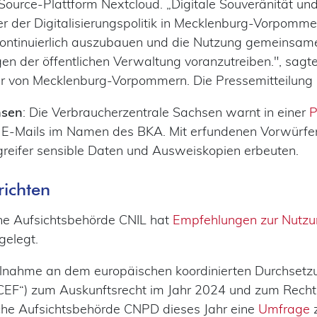
Source-Plattform Nextcloud. „Digitale Souveränität un
ler der Digitalisierungspolitik in Mecklenburg-Vorpomme
ontinuierlich auszubauen und die Nutzung gemeinsame
ngen der öffentlichen Verwaltung voranzutreiben.", sagt
ter von Mecklenburg-Vorpommern. Die Pressemitteilung 
hsen
: Die Verbraucherzentrale Sachsen warnt in einer
P
 E-Mails im Namen des BKA. Mit erfundenen Vorwürfe
greifer sensible Daten und Ausweiskopien erbeuten.
richten
he Aufsichtsbehörde CNIL hat
Empfehlungen zur Nutzu
gelegt.
ilnahme an dem europäischen koordinierten Durchset
EF“) zum Auskunftsrecht im Jahr 2024 und zum Recht 
che Aufsichtsbehörde CNPD dieses Jahr eine
Umfrage
z