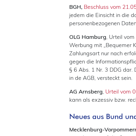
BGH,
Beschluss vom 21.0
jedem die Einsicht in die 
personenbezogenen Daten z
OLG Hamburg
, Urteil vo
Werbung mit „Bequemer Kau
Zahlungsart nur nach erfol
gegen die Informationspfli
§ 6 Abs. 1 Nr. 3 DDG dar. 
in de AGB, versteckt sein.
AG Arnsberg
,
Urteil vom 
kann als exzessiv bzw. re
Neues aus Bund un
Mecklenburg-Vorpommer