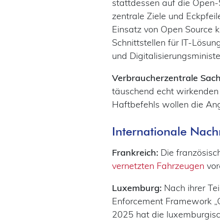
stattdessen auf die Open-
zentrale Ziele und Eckpfei
Einsatz von Open Source k
Schnittstellen für IT-Lösu
und Digitalisierungsminis
Verbraucherzentrale Sac
täuschend echt wirkenden
Haftbefehls wollen die An
Internationale Nach
Frankreich:
Die französisc
vernetzten Fahrzeugen
vor
Luxemburg:
Nach ihrer Te
Enforcement Framework „C
2025 hat die luxemburgis