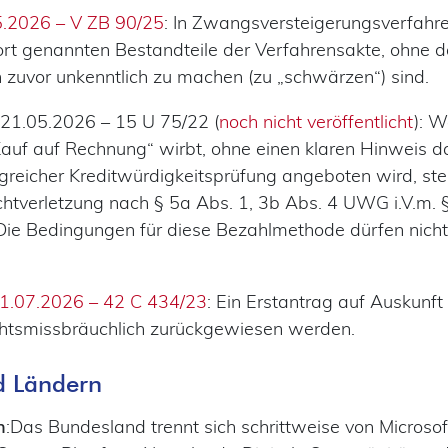
5.2026 – V ZB 90/25
: In Zwangsversteigerungsverfahr
dort genannten Bestandteile der Verfahrensakte, ohne d
uvor unkenntlich zu machen (zu „schwärzen“) sind.
m 21.05.2026 – 15 U 75/22 (
noch nicht veröffentlicht
): W
f auf Rechnung“ wirbt, ohne einen klaren Hinweis da
greicher Kreditwürdigkeitsprüfung angeboten wird, stel
chtverletzung nach § 5a Abs. 1, 3b Abs. 4 UWG i.V.m. 
Die Bedingungen für diese Bezahlmethode dürfen nicht 
01.07.2026 – 42 C 434/23
: Ein Erstantrag auf Auskun
chtsmissbräuchlich zurückgewiesen werden.
d Ländern
n
:Das Bundesland trennt sich schrittweise von Microso