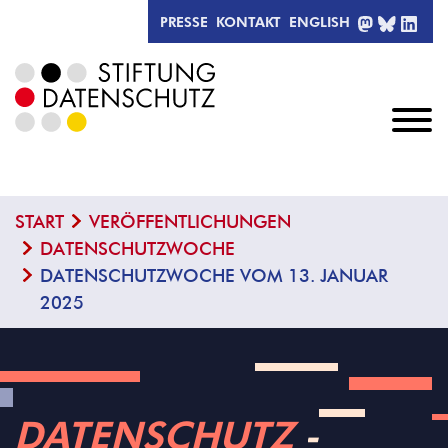
MASTODO
BLUESK
LIN
PRESSE
KONTAKT
ENGLISH
START
VERÖFFENTLICHUNGEN
DATENSCHUTZWOCHE
DATENSCHUTZWOCHE VOM 13. JANUAR
2025
DATENSCHUTZ
­