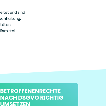
itet und sind
Buchhaltung,
täten,
fsmittel.
BETROFFENEN­RECHTE
NACH DSGVO RICHTIG
UMSETZEN