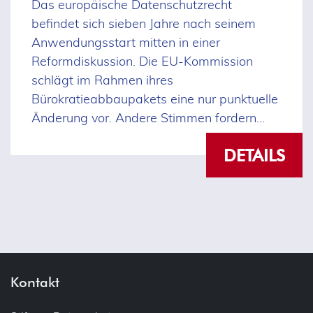
Das europäische Datenschutzrecht
befindet sich sieben Jahre nach seinem
Anwendungsstart mitten in einer
Reformdiskussion. Die EU-Kommission
schlägt im Rahmen ihres
Bürokratieabbaupakets eine nur punktuelle
Änderung vor. Andere Stimmen fordern
mehr und wünschen sich umfassendere
DETAILS
Anpassungen der DSGVO. Doch ein echter
Reformprozess kann schnell
unberechenbar werden.
Kontakt