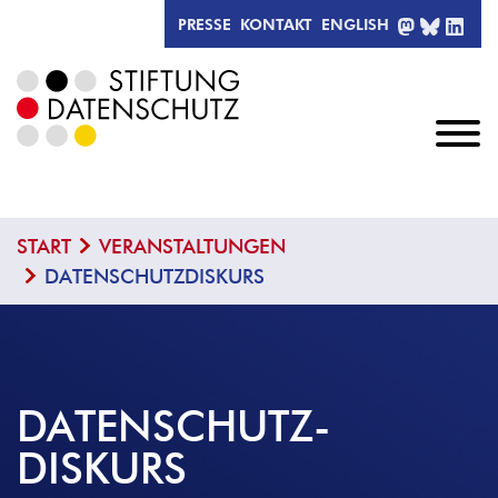
MASTODO
BLUESK
LIN
PRESSE
KONTAKT
ENGLISH
START
VERANSTALTUNGEN
DATENSCHUTZDISKURS
DATENSCHUTZ­
DISKURS