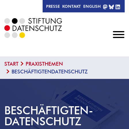
MASTODO
BLUESK
LIN
PRESSE
KONTAKT
ENGLISH
START
PRAXISTHEMEN
BESCHÄFTIGTENDATENSCHUTZ
BESCHÄFTIGTEN­
DATENSCHUTZ