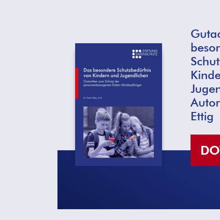
Gutac
beso
Schut
Kind
Jugen
Autor
Ettig
DO