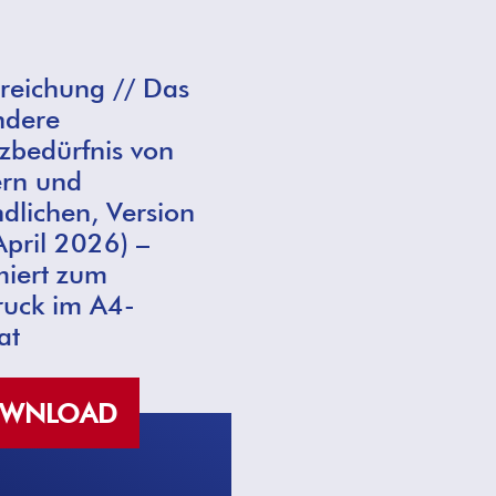
reichung // Das
ndere
zbedürfnis von
ern und
dlichen, Version
April 2026) –
miert zum
ruck im A4-
at
WNLOAD