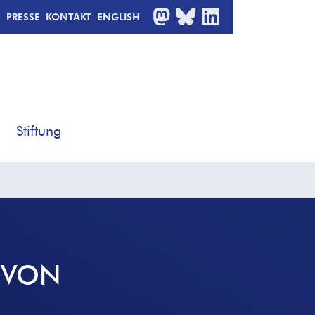
MASTODON
BLUESKY
LINKEDIN
PRESSE
KONTAKT
ENGLISH
Stiftung
 VON