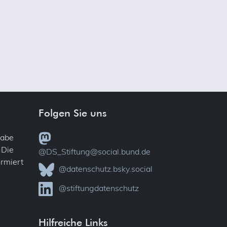
Folgen Sie uns
gabe
 Die
@DS_Stiftung@social.bund.de
ormiert
@datenschutz.bsky.social
@stiftungdatenschutz
Hilfreiche Links