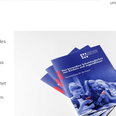
un
des
na
tet
im