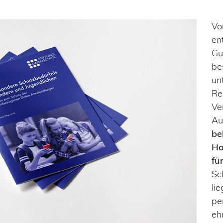
Vo
en
Gu
be
un
Re
Ve
Au
be
Ha
fü
Sc
li
pe
eh