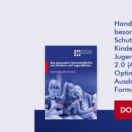
Hand
beso
Schut
Kind
Jugen
2.0 (
Opti
Ausd
Form
DO