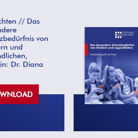
hten // Das
ndere
zbedürfnis von
ern und
dlichen,
in: Dr. Diana
WNLOAD