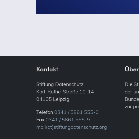
Kontakt
Über
Stiftung Datenschutz
Die S
Karl-Rothe-Straße 10-14
der un
04105 Leipzig
Bundes
zur p
Telefon
0341 / 5861 555-0
Fax
0341 / 5861 555-9
mail(at)stiftungdatenschutz.org