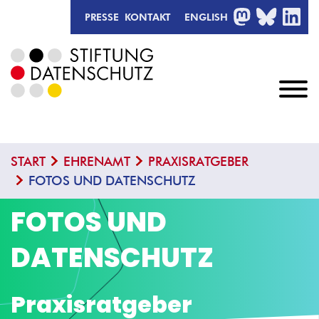
MASTODON
BLUESKY
LIN
PRESSE
KONTAKT
ENGLISH
START
EHRENAMT
PRAXISRATGEBER
FOTOS UND DATENSCHUTZ
FOTOS UND
DATENSCHUTZ
Praxisratgeber