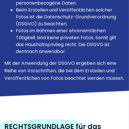
abgebildete Person ermittelt werden
personenbezogene Daten.
Kunsturhebergesetz zu beachten.
müssen die Vorgaben der DSGVO
Beim Erstellen und Veröffentlichen solcher
können.
Nach dieser Vorschrift bedarf es nach
beachtet werden. Das heißt,
Fotos ist die Datenschutz-Grundverordnung
dem Tod der abgebildeten Person bis
ehrenamtliche Tätigkeiten – sei es im
(DSGVO) zu beachten.
zum Ablauf von 10 Jahren der
Fotos im Rahmen einer ehrenamtlichen
Verein, in der Kirchengemeinde oder
Einwilligung der
Angehörigen
.
Tätigkeit sind keine privaten Fotos. Somit gilt
in der Selbsthilfegruppe –
das Haushaltsprivileg nicht. Die DSGVO ist
überschreiten nach herrschender
HINWEIS
demnach anwendbar.
Meinung den persönlich-familiären
Mit der Anwendung der DSGVO ergeben sich eine
Angehörige im Sinne dieser Vorschrift
Bereich. Die so genannte
Reihe von Vorschriften, die bei dem Erstellen und
sind der überlebende Ehegatte oder
Haushaltsausnahme, die die
Veröffentlichen von Fotos beachtet werden müssen.
Lebenspartner und die Kinder des
Anwendung der DSGVO auf den
Abgebildeten und, wenn weder ein
privaten Bereich ausschließt, gilt
Ehegatte oder Lebenspartner noch
demnach nicht.
Kinder vorhanden sind, die Eltern des
Abgebildeten.
RECHTSGRUNDLAGE für das