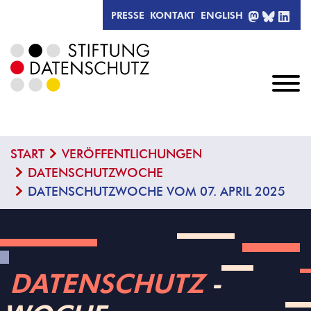
MASTODO
BLUESK
LIN
PRESSE
KONTAKT
ENGLISH
START
VERÖFFENTLICHUNGEN
DATENSCHUTZWOCHE
DATENSCHUTZWOCHE VOM 07. APRIL 2025
DATENSCHUTZ
­