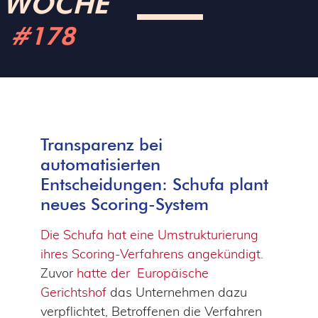
WOCHE
#178
Transparenz bei
automatisierten
Entscheidungen: Schufa plant
neues Scoring-System
Die Schufa hat eine Umstrukturierung
ihres Scoring-Verfahrens angekündigt.
Zuvor
hatte der Europäische
Gerichtshof
das Unternehmen dazu
verpflichtet, Betroffenen die Verfahren