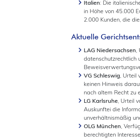
Italien
: Die italienis
in Höhe von 45.000 
2.000 Kunden, die die
Aktuelle Gerichtsen
LAG Niedersachsen
,
datenschutzrechtlich
Beweisverwertungsver
VG Schleswig
, Urtei
keinen Hinweis darauf
nach altem Recht zu 
LG Karlsruhe
, Urteil
Auskunftei die Informa
unverhältnismäßig un
OLG München
, Verf
berechtigten Interess