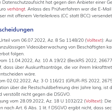
che Datenschutzaufsicht hat gegen den Anbieter einer 
Euro
verhängt
. Anlass des Prüfverfahren war die E-Mail 
ser mit offenem Verteilerkreis (CC statt BCC) versendet
tscheidungen
 Urteil vom 06.07.2022, Az. 8 Sa 1148/20 (
Volltext
): Au
 unzulässigen Videoüberwachung von Beschäftigten ka
bot folgen.
l vom 11.04.2022, Az. 10 A 19/22 (BeckRS 2022, 26677
, dass über Auskunftsanträge, die vor ihrem Inkrafttret
entscheiden wäre.
 vom 02.02.2022, Az. 3 O 116/21 (GRUR-RS 2022, 26758
tion über die Restschuldbefreiung drei Jahre lang, ist d
d verstößt nicht gegen die DSGVO.
ügung vom 28.09.2022, Az. 18 U 1032/22 (
Volltext
): D
en nach Art. 6 Abs. 1 lit. f DSGVO ergibt nicht, dass s