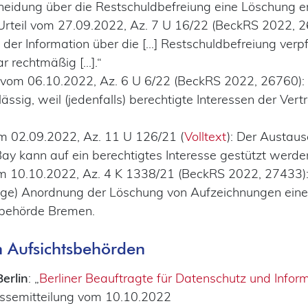
heidung über die Restschuldbefreiung eine Löschung e
 Urteil vom 27.09.2022, Az. 7 U 16/22 (BeckRS 2022, 26
g der Information über die [...] Restschuldbefreiung verpf
 rechtmäßig [...].“
il vom 06.10.2022, Az. 6 U 6/22 (BeckRS 2022, 26760):
 zulässig, weil (jedenfalls) berechtigte Interessen der Ve
vom 02.09.2022, Az. 11 U 126/21 (
Volltext
): Der Austau
ay kann auf ein berechtigtes Interesse gestützt werde
vom 10.10.2022, Az. 4 K 1338/21 (BeckRS 2022, 27433
ßige) Anordnung der Löschung von Aufzeichnungen eine
sbehörde Bremen.
n Aufsichtsbehörden
Berlin
: „
Berliner Beauftragte für Datenschutz und Inform
essemitteilung vom 10.10.2022