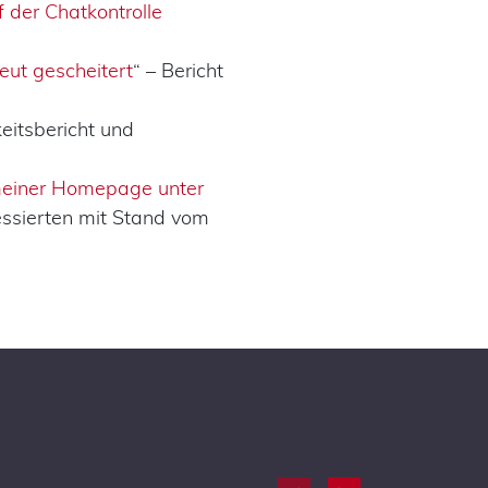
 der Chatkontrolle
ut gescheitert
“ – Bericht
keitsbericht und
meiner Homepage unter
eressierten mit Stand vom