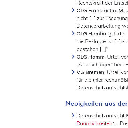
Rechtskraft der Entsc
OLG Frankfurt a. M.
,
nicht [...] zur Löschun
Datenverarbeitung war
OLG Hamburg
, Urte
die Beklagte ist [...]
bestehen [...]“
OLG Hamm
, Urteil 
„Abbruchjäger“ bei eB
VG Bremen
, Urteil 
für die (hier rechtmä
Datenschutzaufsicht
Neuigkeiten aus de
Datenschutzaufsicht
Räumlichkeiten
“ – Pr