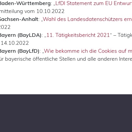
Baden-Württemberg
: „
LfDI Statement zum EU Entwurf
emitteilung vom 10.10.2022
Sachsen-Anhalt
: „
Wahl des Landesdatenschützers erne
2022
Bayern (BayLDA)
: „
11. Tätigkeitsbericht 2021
“ – Tätig
 14.10.2022
Bayern (BayLfD)
: „
Wie bekomme ich die Cookies auf 
 für bayerische öffentliche Stellen und alle anderen Int