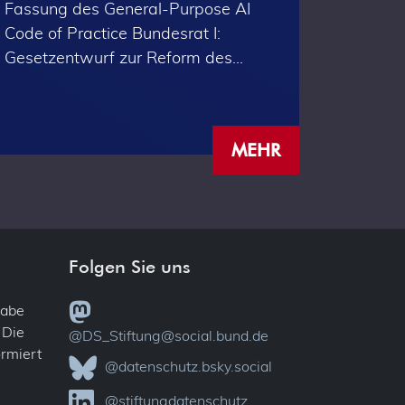
Fassung des General-Purpose AI
Datensc
Code of Practice Bundesrat I:
erstes 
Gesetzentwurf zur Reform des…
rechtsm
MEHR
Folgen Sie uns
gabe
 Die
@DS_Stiftung@social.bund.de
ormiert
@datenschutz.bsky.social
@stiftungdatenschutz