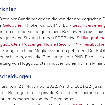
richten
Betreiber Grindr hat gegen die von der norwegischen
te
Geldbuße
in Höhe von 6,5 Mio. EUR
Beschwerde eing
rüfen und die Sache ggf. einem Beschwerdeausschuss
ner jüngsten Sitzung hat das EDPB eine
Stellungnahme
gastdaten (Passenger Name Record, PNR) verabschie
eidung durch die Mitgliedsstaaten gefordert. Der EuG
entschieden, dass die Regelungen der PNR-Richtlinie e
itung von Fluggastdaten müssen daher auf ein Minim
tscheidungen
hluss vom 21. November 2022, Az. 8 U 1621/22 (juris):
 der Beiträge für eine private Krankenversicherung unter
cht um personenbezogene Daten handelt.