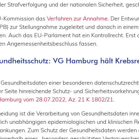
er Strafverfolgung und der nationalen Sicherheit, ges
 EU-Kommission das
Verfahren zur Annahme
. Der Entwu
PB) zur Stellungnahme zugeleitet und danach in einem
en. Auch das EU-Parlament hat ein Kontrollrecht. Erst
en Angemessenheitsbeschluss fassen.
undheitsschutz: VG Hamburg hält Krebsre
 Gesundheitsdaten einer besonderen datenschutzrechtl
 Seite hinreichende Schutz- und Sicherheitsvorkehrunge
Hamburg vom 28.07.2022, Az. 21 K 1802/21
.
eidung ist die Verarbeitung von Gesundheitsdaten in
hlich unabhängigen epidemiologischen und klinischen R
rankungen. Zum Schutz der Gesundheitsdaten werden
innerhalb eines „besonders geschützten Vertrauensbere