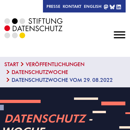
MASTODO
BLUESK
LIN
PRESSE
KONTAKT
ENGLISH
START
VERÖFFENTLICHUNGEN
DATENSCHUTZWOCHE
DATENSCHUTZWOCHE VOM 29. 08.2022
DATENSCHUTZ
­