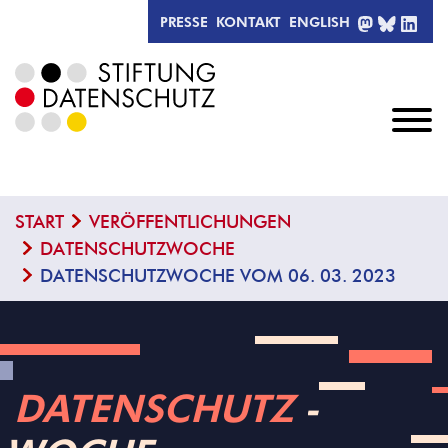
MASTODO
BLUESK
LIN
PRESSE
KONTAKT
ENGLISH
START
VERÖFFENTLICHUNGEN
DATENSCHUTZWOCHE
DATENSCHUTZWOCHE VOM 06. 03. 2023
DATENSCHUTZ
­