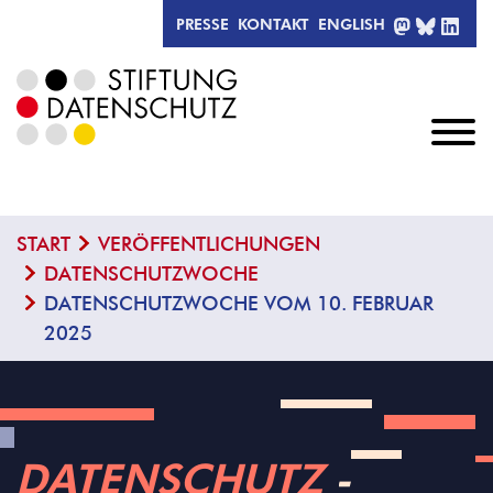
MASTODO
BLUESK
LIN
PRESSE
KONTAKT
ENGLISH
START
VERÖFFENTLICHUNGEN
DATENSCHUTZWOCHE
DATENSCHUTZWOCHE VOM 10. FEBRUAR
2025
DATENSCHUTZ
­