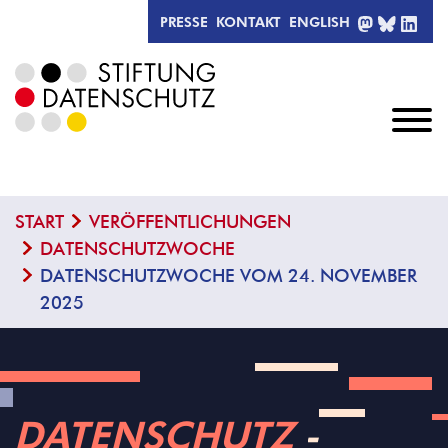
MASTODO
BLUESK
LIN
PRESSE
KONTAKT
ENGLISH
START
VERÖFFENTLICHUNGEN
DATENSCHUTZWOCHE
DATENSCHUTZWOCHE VOM 24. NOVEMBER
2025
DATENSCHUTZ
­