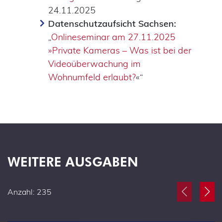
24.11.2025
Datenschutzaufsicht Sachsen:
„
Onlineseminar am 27.11.2025
»Private Kameras – Was ist bei der
Videoüberwachung im
Wohnumfeld erlaubt?
«“
WEITERE AUSGABEN
Anzahl: 235