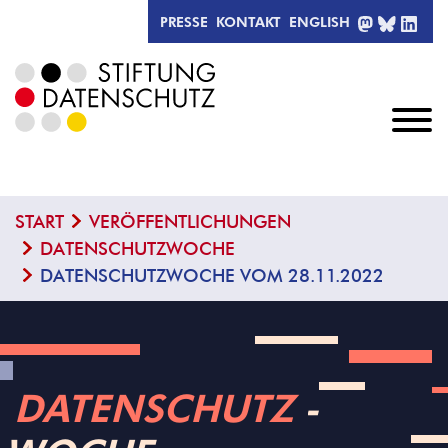
MASTODO
BLUESK
LIN
PRESSE
KONTAKT
ENGLISH
START
VERÖFFENTLICHUNGEN
DATENSCHUTZWOCHE
DATENSCHUTZWOCHE VOM 28.11.2022
DATENSCHUTZ
­