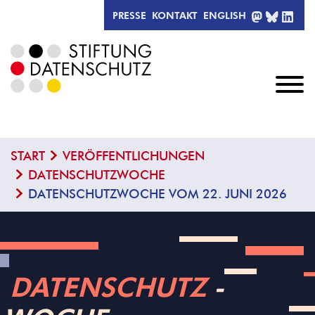
MASTODO
BLUESK
LIN
PRESSE
KONTAKT
ENGLISH
START
VERÖFFENTLICHUNGEN
DATENSCHUTZWOCHE
DATENSCHUTZWOCHE VOM 22. JUNI 2026
DATENSCHUTZ
­