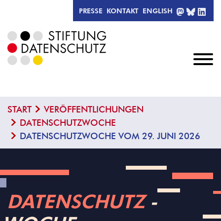
MASTODO
BLUESK
LIN
PRESSE
KONTAKT
ENGLISH
START
VERÖFFENTLICHUNGEN
DATENSCHUTZWOCHE
DATENSCHUTZWOCHE VOM 29. JUNI 2026
DATENSCHUTZ
­