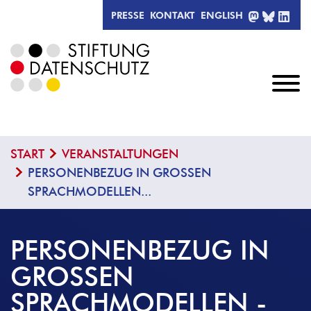
MASTODO
BLUESK
LIN
PRESSE
KONTAKT
ENGLISH
START
VERANSTALTUNGEN
PERSONENBEZUG IN GROSSEN S
PRACHMODELLEN...
PERSONENBEZUG IN
GROSSEN S
PRACHMODELLEN - D