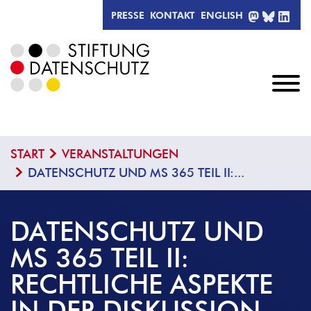
MASTODO
BLUESK
LIN
PRESSE
KONTAKT
ENGLISH
START
VERANSTALTUNGEN
DATENSCHUTZ UND MS 365 TEIL II:...
DATENSCHUTZ UND
MS 365 TEIL II:
RECHTLICHE ASPEKTE
IN DER DISKUSSION