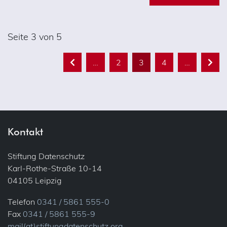
Seite 3 von 5
…
2
3
4
…
zurück
vor
Kontakt
Stiftung Datenschutz
Karl-Rothe-Straße 10-14
04105 Leipzig
Telefon
0341 / 5861 555-0
Fax
0341 / 5861 555-9
mail(at)stiftungdatenschutz.org