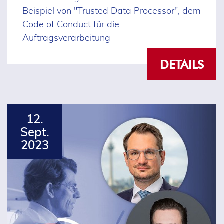
Beispiel von "Trusted Data Processor", dem
Code of Conduct für die
Auftragsverarbeitung
DETAILS
12.
Sept.
2023