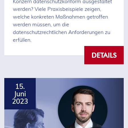
Konzern datenschutzkonform ausgestaltet
werden? Viele Praxisbeispiele zeigen,
welche konkreten Maßnahmen getroffen
werden müssen, um die
datenschutzrechtlichen Anforderungen zu
erfüllen.
DETAILS
15.
Juni
2023