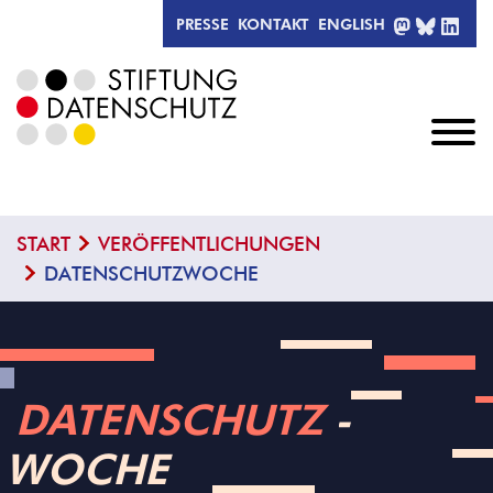
MASTODO
BLUESK
LIN
PRESSE
KONTAKT
ENGLISH
START
VERÖFFENTLICHUNGEN
DATENSCHUTZWOCHE
DATENSCHUTZ
­
WOCHE