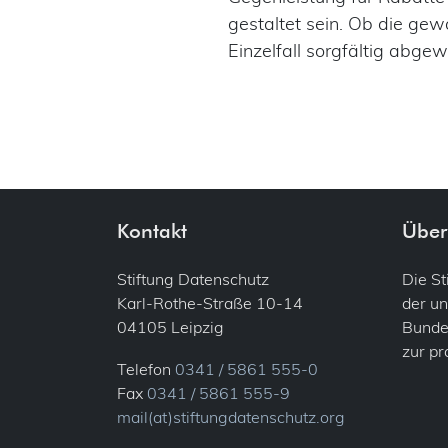
gestaltet sein. Ob die gew
Einzelfall sorgfältig abg
Kontakt
Über
Stiftung Datenschutz
Die S
Karl-Rothe-Straße 10-14
der un
04105 Leipzig
Bundes
zur p
Telefon
0341 / 5861 555-0
Fax
0341 / 5861 555-9
mail(at)stiftungdatenschutz.org