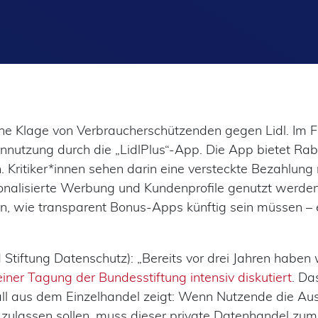
ne Klage von Verbraucherschützenden gegen Lidl. Im F
ennutzung durch die „LidlPlus“-App. Die App bietet Ra
. Kritiker*innen sehen darin eine versteckte Bezahlung 
rsonalisierte Werbung und Kundenprofile genutzt werde
en, wie transparent Bonus-Apps künftig sein müssen – 
 Stiftung Datenschutz): „Bereits vor drei Jahren haben 
einer Tagung der Bundesstiftung intensiv diskutiert
. Da
 Fall aus dem Einzelhandel zeigt: Wenn Nutzende die Au
 zulassen sollen, muss dieser private Datenhandel zum