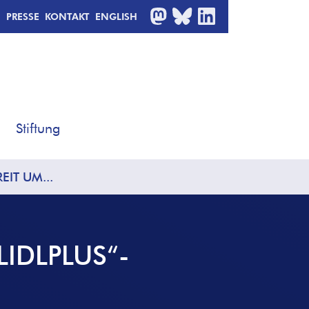
MASTODON
BLUESKY
LINKEDIN
PRESSE
KONTAKT
ENGLISH
Stiftung
EIT UM...
LIDLPLUS“-