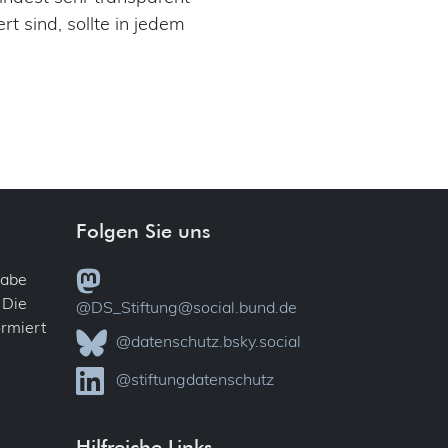
t sind, sollte in jedem
Folgen Sie uns
gabe
 Die
@DS_Stiftung@social.bund.de
ormiert
@datenschutz.bsky.social
@stiftungdatenschutz
Hilfreiche Links