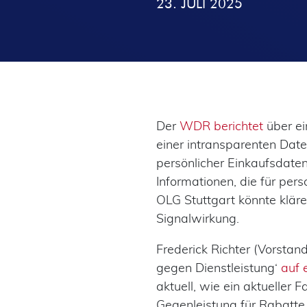
23. JULI 2025
Der
WDR berichtet
über ei
einer intransparenten Dat
persönlicher Einkaufsdaten
Informationen, die für pe
OLG Stuttgart könnte klär
Signalwirkung.
Frederick Richter (Vorstand
gegen Dienstleistung‘
auf 
aktuell, wie ein aktueller
Gegenleistung für Rabatte