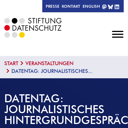
MASTODO
BLUESK
LIN
PRESSE
KONTAKT
ENGLISH
START
VERANSTALTUNGEN
DATENTAG: JOURNALISTISCHES...
DATENTAG:
JOURNALISTISCHES
HINTERGRUNDGESPRÄ