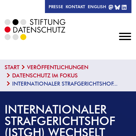
MASTODO
BLUESK
LIN
PRESSE
KONTAKT
ENGLISH
START
VERÖFFENTLICHUNGEN
DATENSCHUTZ IM FOKUS
INTERNATIONALER STRAFGERICHTSHOF...
INTERNATIONALER
STRAFGERICHTSHOF
(ISTGH) WECHSELT