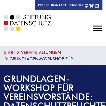
MASTODO
BLUESK
LIN
PRESSE
KONTAKT
ENGLISH
START
VERANSTALTUNGEN
GRUNDLAGEN-WORKSHOP FÜR...
GRUNDLAGEN-
WORKSHOP FÜR
VEREINSVORSTÄNDE:
DATENSCHUTZPFLICHT