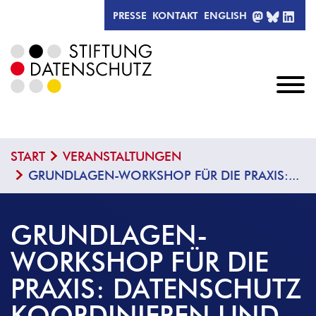
MASTODO
BLUESK
LIN
PRESSE
KONTAKT
ENGLISH
START
VERANSTALTUNGEN
GRUNDLAGEN-WORKSHOP FÜR DIE PRAXIS:...
GRUNDLAGEN-
WORKSHOP FÜR DIE
PRAXIS: DATENSCHUTZ
KOORDINIEREN UND