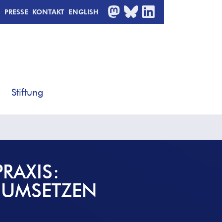
MASTODON
BLUESKY
LINKEDIN
PRESSE
KONTAKT
ENGLISH
Stiftung
RAXIS:
 UMSETZEN