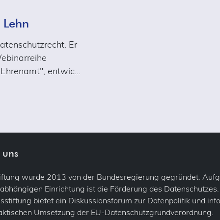
 Lehn
Datenschutzrecht. Er
Webinarreihe
 Ehrenamt", entwic
…
 uns
tiftung wurde 2013 von der Bundesregierung gegründet. Auf
abhängigen Einrichtung ist die Förderung des Datenschutzes.
stiftung bietet ein Diskussionsforum zur Datenpolitik und inf
raktischen Umsetzung der EU-Datenschutzgrundverordnung.