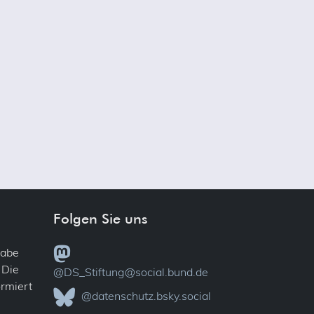
Folgen Sie uns
gabe
 Die
@DS_Stiftung@social.bund.de
ormiert
@datenschutz.bsky.social