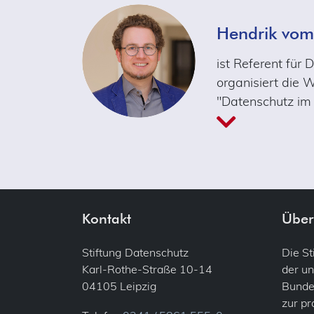
Hendrik vom
ist Referent für 
organisiert die 
"Datenschutz im
Kontakt
Über
Stiftung Datenschutz
Die S
Karl-Rothe-Straße 10-14
der un
04105 Leipzig
Bundes
zur p