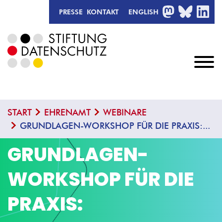
MASTODON
BLUESKY
LIN
PRESSE
KONTAKT
ENGLISH
START
EHRENAMT
WEBINARE
GRUNDLAGEN-WORKSHOP FÜR DIE PRAXIS:...
GRUNDLAGEN-
WORKSHOP FÜR DIE
PRAXIS: