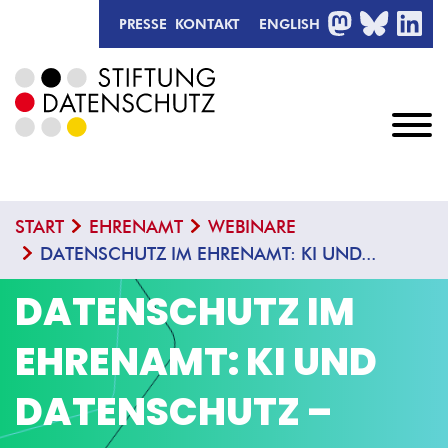
MASTODON
BLUESKY
LIN
PRESSE
KONTAKT
ENGLISH
START
EHRENAMT
WEBINARE
DATENSCHUTZ IM EHRENAMT: KI UND...
DATENSCHUTZ IM
EHRENAMT: KI UND
DATENSCHUTZ –