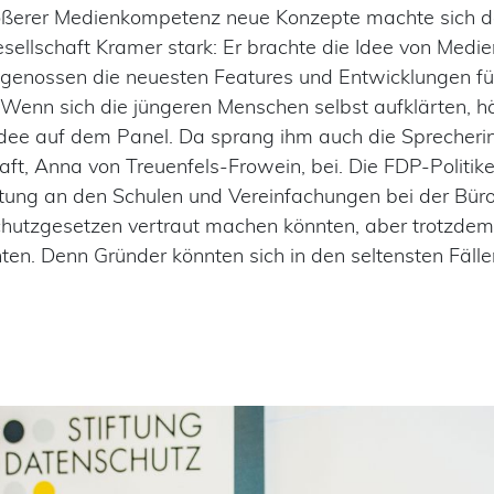
rößerer Medienkompetenz neue Konzepte machte sich d
llschaft Kramer stark: Er brachte die Idee von Medien
ersgenossen die neuesten Features und Entwicklungen f
. Wenn sich die jüngeren Menschen selbst aufklärten, 
 Idee auf dem Panel. Da sprang ihm auch die Sprecherin
, Anna von Treuenfels-Frowein, bei. Die FDP-Politiker
tung an den Schulen und Vereinfachungen bei der Bürok
chutzgesetzen vertraut machen könnten, aber trotzdem
nten. Denn Gründer könnten sich in den seltensten Fälle