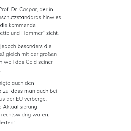
of. Dr. Caspar, der in
nschutzstandards hinwies
uf die kommende
ette und Hammer“ sieht.
 jedoch besonders die
oß gleich mit der großen
n weil das Geld seiner
e.
higte auch den
b zu, dass man auch bei
us der EU verberge.
e Aktualisierung
. rechtswidrig wären.
derten“.