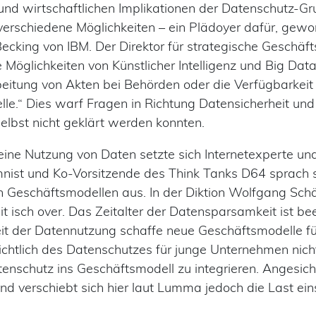
 und wirtschaftlichen Implikationen der Datenschutz-G
verschiedene Möglichkeiten – ein Plädoyer dafür, ge
 Becking von IBM. Der Direktor für strategische Geschä
 Möglichkeiten von Künstlicher Intelligenz und Big Data
rbeitung von Akten bei Behörden oder die Verfügbarkei
lle.“ Dies warf Fragen in Richtung Datensicherheit un
selbst nicht geklärt werden konnten.
eine Nutzung von Daten setzte sich Internetexperte un
nist und Ko-Vorsitzende des Think Tanks D64 sprach si
 Geschäftsmodellen aus. In der Diktion Wolfgang Schä
t isch over. Das Zeitalter der Datensparsamkeit ist b
keit der Datennutzung schaffe neue Geschäftsmodelle f
sichtlich des Datenschutzes für junge Unternehmen nich
tenschutz ins Geschäftsmodell zu integrieren. Angesic
nd verschiebt sich hier laut Lumma jedoch die Last eins