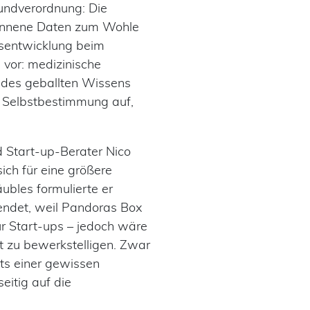
rundverordnung: Die
wonnene Daten zum Wohle
ftsentwicklung beim
 vor: medizinische
t des geballten Wissens
d Selbstbestimmung auf,
d Start-up-Berater Nico
ch für eine größere
ubles formulierte er
eendet, weil Pandoras Box
ür Start-ups – jedoch wäre
t zu bewerkstelligen. Zwar
hts einer gewissen
eitig auf die