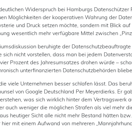
 deutlichen Widerspruch bei Hamburgs Datenschützer Pr
uen Möglichkeiten der kooperativen Wahrung der Date
ysterie und Druck setzen möchte, sondern mit Blick a
ng wesentlich mehr verfügbare Mittel zwischen „Pinz
iumsdiskussion beruhigte der Datenschutzbeauftragte
 sich nicht vorstellen, dass man bei jedem Datenverst
n vier Prozent des Jahresumsatzes drohen würde – scho
hronisch unterfinanzierten Datenschutzbehörden blieb
 die viele Unternehmen besser schlafen lässt. Das beru
ounsel von Google Deutschland Per Meyerdierks. Er ga
erstehen, was sich wirklich hinter dem Vertragswerk a
r auch weniger die möglichen Strafen als viel mehr di
aus heutiger Sicht alle nicht mehr Bestand hätten bzw
er hier mit einem Aufwand von mehreren „Mannjahrhun