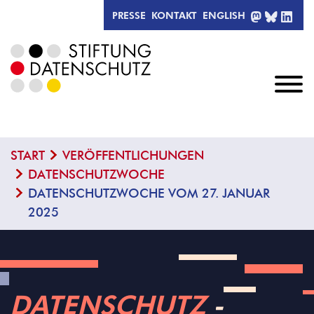
MASTODO
BLUESK
LIN
PRESSE
KONTAKT
ENGLISH
START
VERÖFFENTLICHUNGEN
DATENSCHUTZWOCHE
DATENSCHUTZWOCHE VOM 27. JANUAR
2025
DATENSCHUTZ
­